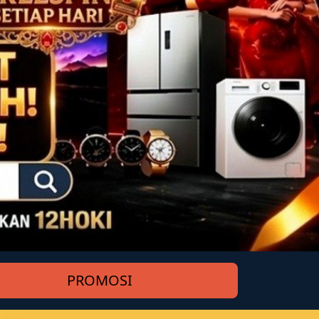
PROMOSI