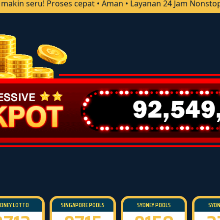
 • Aman • Layanan 24 Jam Nonstop 💥 Gabung sekarang & ras
GAPORE POOLS
SYDNEY POOLS
SYDNEY LOTTO