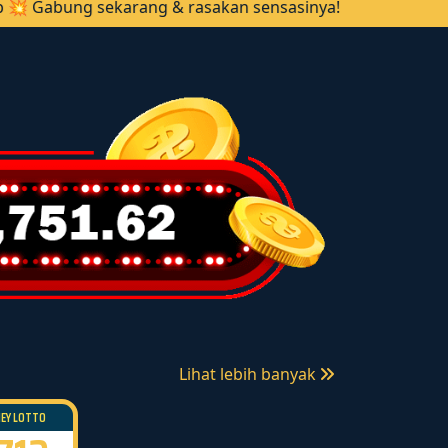
akan sensasinya!
Lihat lebih banyak