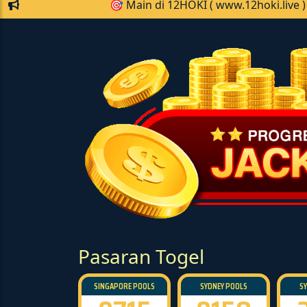
n di 12HOKI ( www.12hoki.live ) makin seru! Proses cepat
Pasaran Togel
INGAPORE POOLS
SYDNEY POOLS
SYDNEY LOTTO
SIN