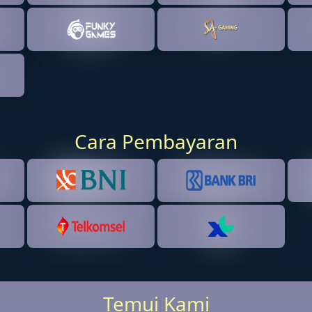
Cara Pembayaran
Temui Kami