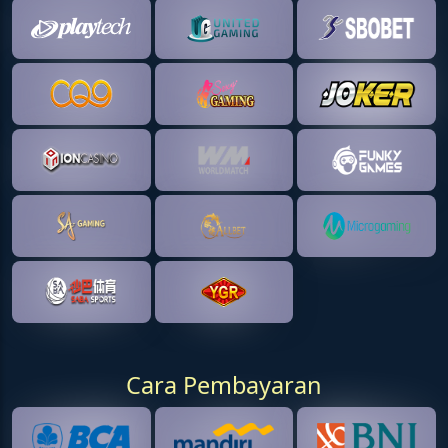
Cara Pembayaran