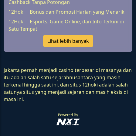
Cashback Tanpa Potongan
12Hoki | Bonus dan Promosi Harian yang Menarik
12Hoki | Esports, Game Online, dan Info Terkini di
Satu Tempat
Lihat lebih banyak
jakarta pernah menjadi casino terbesar di masanya dan
itu adalah salah satu sejarahnusantara yang masih
terkenal hingga saat ini, dan situs 12hoki adalah salah
satunya situs yang menjadi sejarah dan masih eksis di
masa ini.
Powered By