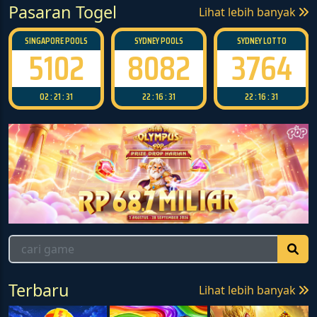
Pasaran Togel
Lihat lebih banyak
SYDNEY POOLS
SYDNEY LOTTO
SINGAPORE POOLS
8082
3764
5102
22 : 16 : 30
22 : 16 : 30
02 : 21 : 30
Terbaru
Lihat lebih banyak