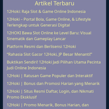
Artikel Terbaru
12Hoki: Raja Slot & Game Online Indonesia
12Hoki – Portal Bola, Game Online, & Lifestyle
Terlengkap untuk Generasi Digital
12HOKI Bawa Slot Online ke Level Baru: Visual
Sinematik dan Gameplay Lancar
Platform Resmi dan Berlisensi 12Hoki
“Rahasia Slot Gacor 12Hoki, JP Besar Menanti!”
Buktikan Sendiri! 12Hoki Jadi Pilihan Utama Pecinta
Judi Online Indonesia
12Hoki | Ratusan Game Populer dan Interaktif
12Hoki | Bonus dan Promosi Harian yang Menarik
12Hoki | Situs Resmi Daftar, Login, dan Nikmati
Promo Eksklusif
12Hoki | Promo Menarik, Bonus Harian, dan