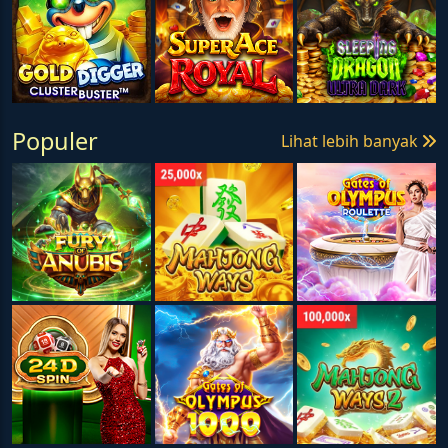
Populer
Lihat lebih banyak