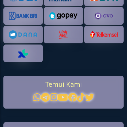
Temui Kami