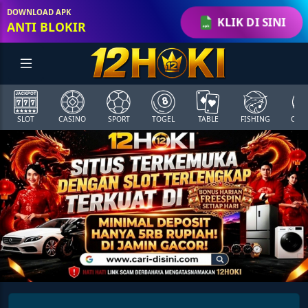
DOWNLOAD APK
KLIK DI SINI
ANTI BLOKIR
CASINO
SPORT
TOGEL
TABLE
FISHING
COCK F.
ARC