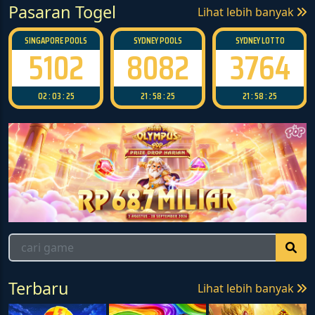
Pasaran Togel
Lihat lebih banyak
SYDNEY POOLS
SYDNEY LOTTO
SINGAPORE POOLS
8082
3764
5102
21 : 58 : 24
21 : 58 : 24
02 : 03 : 24
Terbaru
Lihat lebih banyak