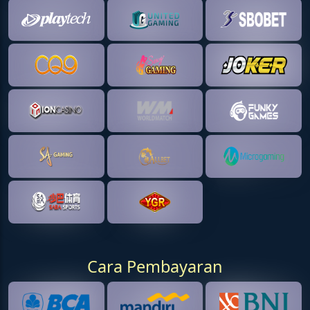
Cara Pembayaran