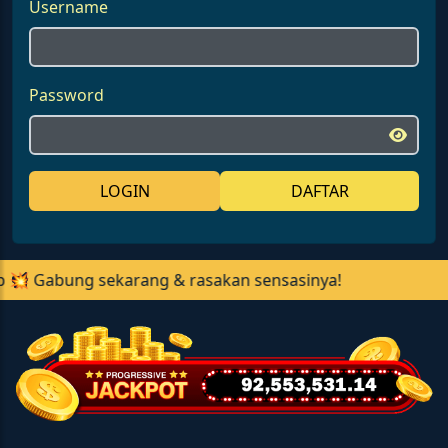
Username
Password
LOGIN
DAFTAR
ng sekarang & rasakan sensasinya!