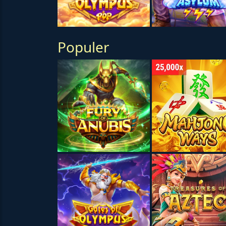
Populer