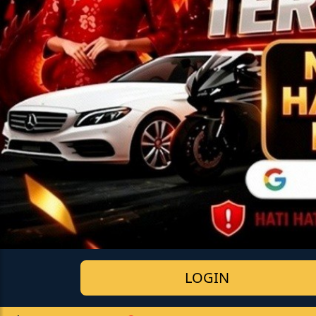
LOGIN