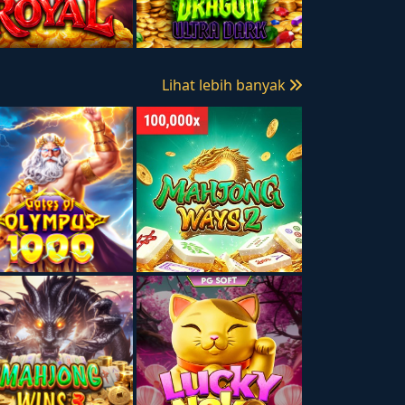
Lihat lebih banyak