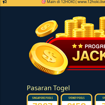
in di 12HOKI ( www.12hoki.live ) makin seru! Proses cepa
Pasaran Togel
INGAPORE POOLS
SYDNEY POOLS
SYDNEY LOTTO
SIN