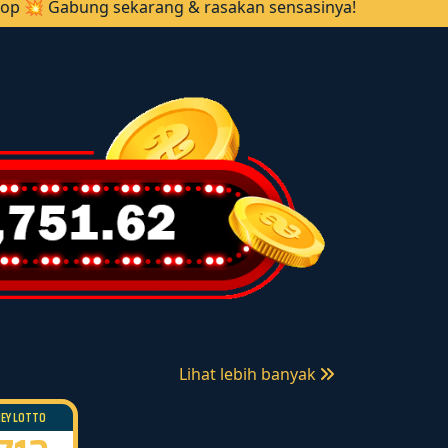
asakan sensasinya!
Lihat lebih banyak