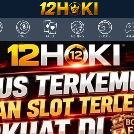
T
TOGEL
TABLE
FISHING
COCK F.
ARC