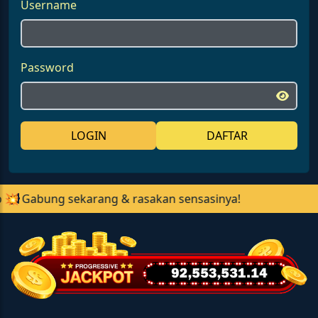
Username
Password
LOGIN
DAFTAR
g sekarang & rasakan sensasinya!