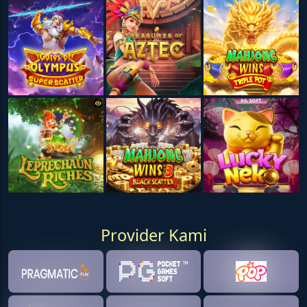
Provider Kami