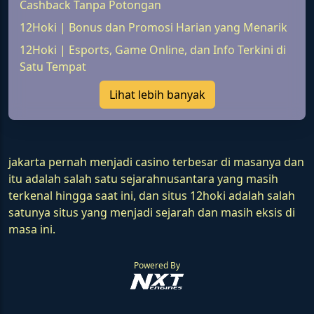
Cashback Tanpa Potongan
12Hoki | Bonus dan Promosi Harian yang Menarik
12Hoki | Esports, Game Online, dan Info Terkini di
Satu Tempat
Lihat lebih banyak
jakarta pernah menjadi casino terbesar di masanya dan
itu adalah salah satu sejarahnusantara yang masih
terkenal hingga saat ini, dan situs 12hoki adalah salah
satunya situs yang menjadi sejarah dan masih eksis di
masa ini.
Powered By