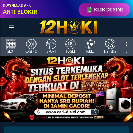
DOWNLOAD APK
KLIK DI SINI
ANTI BLOKIR
CASINO
SPORT
TOGEL
TABLE
FISHING
COCK F.
ARC