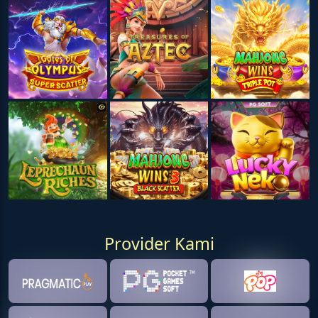
Provider Kami