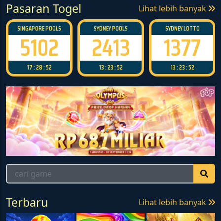
Pasaran Togel
Lihat lebih banyak
SYDNEY POOLS
SYDNEY LOTTO
SINGAPORE POOLS
2413
1377
5102
13 : 23 : 51
13 : 23 : 51
17 : 28 : 51
Terbaru
Lihat lebih banyak