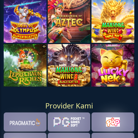
Provider Kami