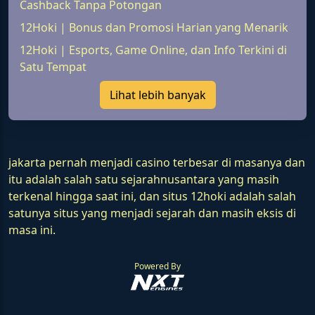
Cashback Tanpa Potongan
12Hoki | Bonus dan Promosi Harian yang Menarik
12Hoki | Esports, Game Online, dan Info Terkini di
Satu Tempat
Lihat lebih banyak
jakarta pernah menjadi casino terbesar di masanya dan
itu adalah salah satu sejarahnusantara yang masih
terkenal hingga saat ini, dan situs 12hoki adalah salah
satunya situs yang menjadi sejarah dan masih eksis di
masa ini.
Powered By