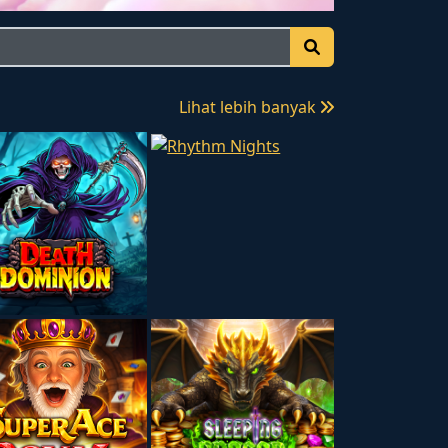
Lihat lebih banyak