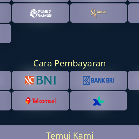
Cara Pembayaran
Temui Kami