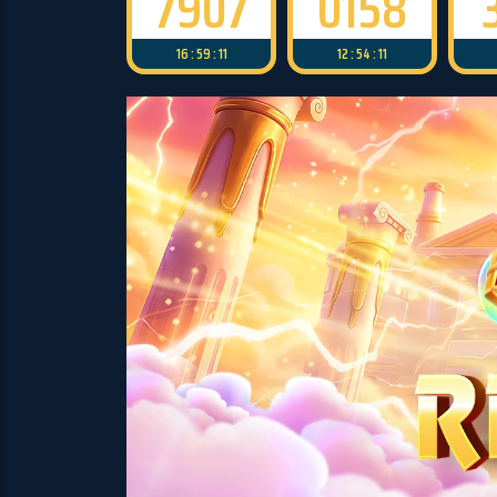
7907
0158
3712
16 : 59 : 08
12 : 54 : 08
12 : 54 : 08