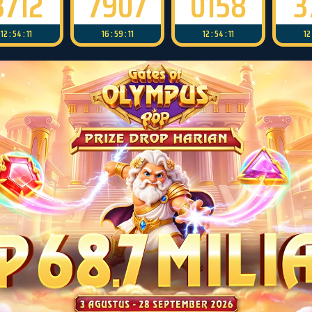
7907
0158
3712
16 : 59 : 08
12 : 54 : 08
12 : 54 : 08