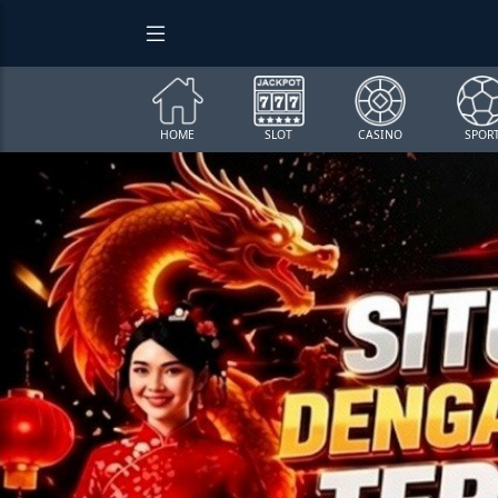
HOME
SLOT
CASINO
SPOR