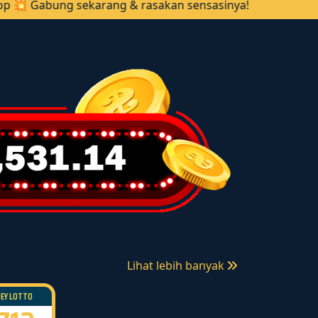
asakan sensasinya!
Lihat lebih banyak