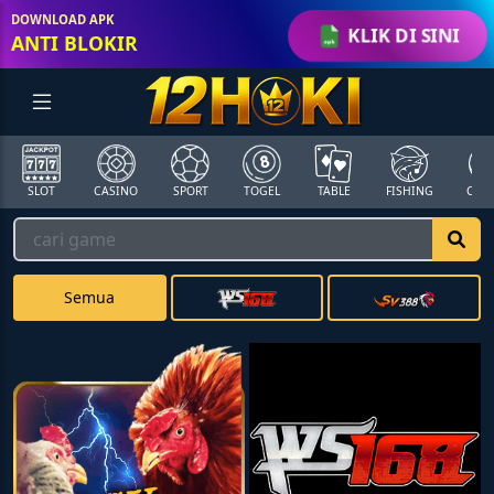
DOWNLOAD APK
KLIK DI SINI
ANTI BLOKIR
SLOT
CASINO
SPORT
TOGEL
TABLE
FISHING
COCK
Semua