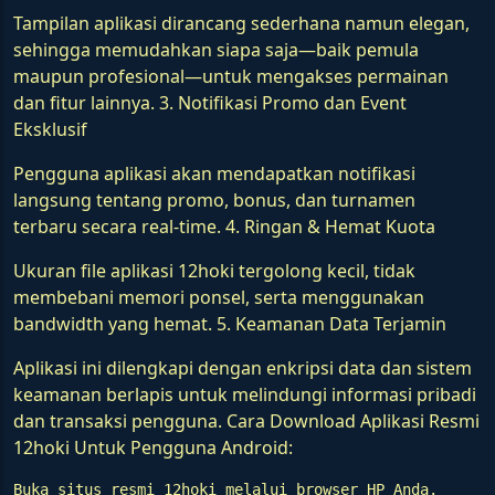
Tampilan aplikasi dirancang sederhana namun elegan,
sehingga memudahkan siapa saja—baik pemula
maupun profesional—untuk mengakses permainan
dan fitur lainnya. 3. Notifikasi Promo dan Event
Eksklusif
Pengguna aplikasi akan mendapatkan notifikasi
langsung tentang promo, bonus, dan turnamen
terbaru secara real-time. 4. Ringan & Hemat Kuota
Ukuran file aplikasi 12hoki tergolong kecil, tidak
membebani memori ponsel, serta menggunakan
bandwidth yang hemat. 5. Keamanan Data Terjamin
Aplikasi ini dilengkapi dengan enkripsi data dan sistem
keamanan berlapis untuk melindungi informasi pribadi
dan transaksi pengguna. Cara Download Aplikasi Resmi
12hoki Untuk Pengguna Android:
Buka situs resmi 12hoki melalui browser HP Anda.
