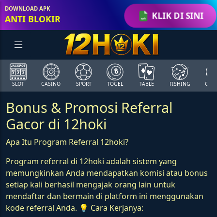
DOWNLOAD APK
KLIK DI SINI
ANTI BLOKIR
SLOT
CASINO
SPORT
TOGEL
TABLE
FISHING
COCK
Bonus & Promosi Referral
Gacor di 12hoki
Apa Itu Program Referral 12hoki?
Program referral di 12hoki adalah sistem yang
memungkinkan Anda mendapatkan komisi atau bonus
setiap kali berhasil mengajak orang lain untuk
mendaftar dan bermain di platform ini menggunakan
kode referral Anda. 💡 Cara Kerjanya: