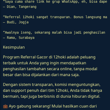
“Saya cuma share link ke grup WhatsApp, eh, bisa dapet 
— Dian, Tangerang

“Referral 12hoki sangat transparan. Bonus langsung masu
— Budi, Jogja

“Awalnya iseng, sekarang malah bisa jadi penghasilan ut
Kesimpulan
Program Referral Gacor di 12hoki adalah peluang
terbaik untuk Anda yang ingin mendapatkan
penghasilan tambahan secara online, tanpa modal
besar dan bisa dijalankan dari mana saja.
Dengan sistem transparan, komisi menguntungkan,
dan support penuh dari tim 12hoki, Anda tidak hanya
bermain, tapi juga berbisnis di dunia hiburan digital.
💼 Ayo gabung sekarang! Mulai hasilkan cuan dari