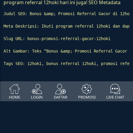
program referral 12hoki hari ini juga! SEO Metadata
Judul SEO: Bonus &amp; Promosi Referral Gacor di 12hoki
Meta Deskripsi: Ikuti program referral 12hoki dan dapa
Slug URL: bonus-promosi-referral-gacor-12hoki

Alt Gambar: Teks “Bonus &amp; Promosi Referral Gacor di
HOME
LOGIN
DAFTAR
PROMOSI
LIVE CHAT