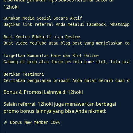
12hoki
Gunakan Media Sosial Secara Aktif

Bagikan link referral Anda melalui Facebook, WhatsApp, 
Buat Konten Edukatif atau Review

Buat video YouTube atau blog post yang menjelaskan cara
Targetkan Komunitas Game dan Slot Online

Gabung di grup atau forum pecinta game slot, lalu arahk
Berikan Testimoni

Bonus & Promosi Lainnya di 12hoki
Selain referral, 12hoki juga menawarkan berbagai
promo bonus lainnya yang bisa Anda nikmati:
🎉 Bonus New Member 100%
