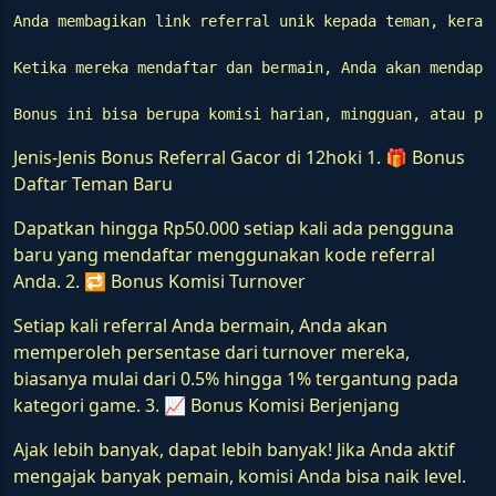
Anda membagikan link referral unik kepada teman, keraba
Ketika mereka mendaftar dan bermain, Anda akan mendapat
Jenis-Jenis Bonus Referral Gacor di 12hoki 1. 🎁 Bonus
Daftar Teman Baru
Dapatkan hingga Rp50.000 setiap kali ada pengguna
baru yang mendaftar menggunakan kode referral
Anda. 2. 🔁 Bonus Komisi Turnover
Setiap kali referral Anda bermain, Anda akan
memperoleh persentase dari turnover mereka,
biasanya mulai dari 0.5% hingga 1% tergantung pada
kategori game. 3. 📈 Bonus Komisi Berjenjang
Ajak lebih banyak, dapat lebih banyak! Jika Anda aktif
mengajak banyak pemain, komisi Anda bisa naik level.