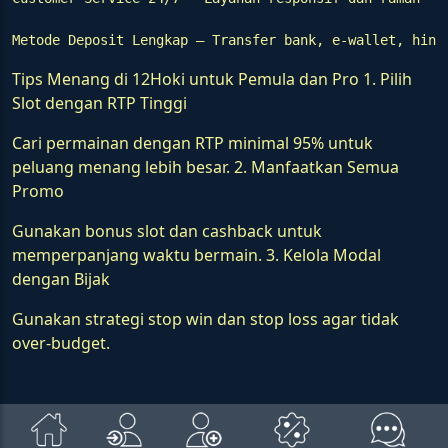
Tips Menang di 12Hoki untuk Pemula dan Pro 1. Pilih
Slot dengan RTP Tinggi
Cari permainan dengan RTP minimal 95% untuk
peluang menang lebih besar. 2. Manfaatkan Semua
Promo
Gunakan bonus slot dan cashback untuk
memperpanjang waktu bermain. 3. Kelola Modal
dengan Bijak
Gunakan strategi stop win dan stop loss agar tidak
over-budget.