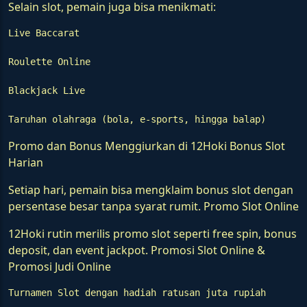
Selain slot, pemain juga bisa menikmati:
Live Baccarat

Roulette Online

Blackjack Live

Promo dan Bonus Menggiurkan di 12Hoki Bonus Slot
Harian
Setiap hari, pemain bisa mengklaim bonus slot dengan
persentase besar tanpa syarat rumit. Promo Slot Online
12Hoki rutin merilis promo slot seperti free spin, bonus
deposit, dan event jackpot. Promosi Slot Online &
Promosi Judi Online
Turnamen Slot dengan hadiah ratusan juta rupiah
