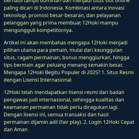
berhasil tampil dominan dan menjadi situs slot online
paling dicari di Indonesia. Kombinasi antara inovasi
teknologi, promosi besar-besaran, dan pelayanan
pelanggan yang prima membuat 12Hoki mampu
mengungguli kompetitornya.
Artikel ini akan membahas mengapa 12Hoki menjadi
pilihan utama para pemain, mulai dari keunggulan
situs, ragam permainan, bonus menggiurkan, hingga
tips bermain agar peluang menang semakin besar.
Mengapa 12Hoki Begitu Populer di 2025? 1. Situs Resmi
dengan Lisensi Internasional
12Hoki telah mendapatkan lisensi resmi dari badan
pengawas judi internasional, sehingga kualitas dan
keamanan permainan tidak perlu diragukan lagi.
Dengan lisensi ini, semua transaksi dan hasil
permainan dijamin adil (fair play). 2. Login 12Hoki Cepat
dan Aman