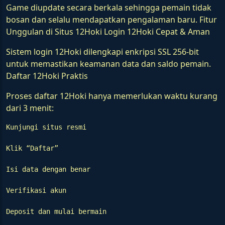
Game diupdate secara berkala sehingga pemain tidak
bosan dan selalu mendapatkan pengalaman baru. Fitur
Unggulan di Situs 12Hoki Login 12Hoki Cepat & Aman
Sistem login 12Hoki dilengkapi enkripsi SSL 256-bit
untuk memastikan keamanan data dan saldo pemain.
Daftar 12Hoki Praktis
Proses daftar 12Hoki hanya memerlukan waktu kurang
dari 3 menit:
Kunjungi situs resmi

Klik “Daftar”

Isi data dengan benar

Verifikasi akun
