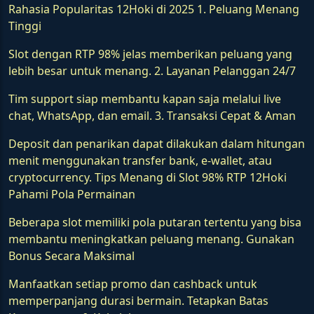
Rahasia Popularitas 12Hoki di 2025 1. Peluang Menang
Tinggi
Slot dengan RTP 98% jelas memberikan peluang yang
lebih besar untuk menang. 2. Layanan Pelanggan 24/7
Tim support siap membantu kapan saja melalui live
chat, WhatsApp, dan email. 3. Transaksi Cepat & Aman
Deposit dan penarikan dapat dilakukan dalam hitungan
menit menggunakan transfer bank, e-wallet, atau
cryptocurrency. Tips Menang di Slot 98% RTP 12Hoki
Pahami Pola Permainan
Beberapa slot memiliki pola putaran tertentu yang bisa
membantu meningkatkan peluang menang. Gunakan
Bonus Secara Maksimal
Manfaatkan setiap promo dan cashback untuk
memperpanjang durasi bermain. Tetapkan Batas