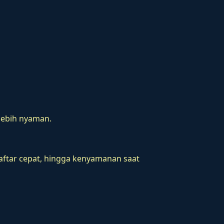
lebih nyaman.
aftar cepat, hingga kenyamanan saat