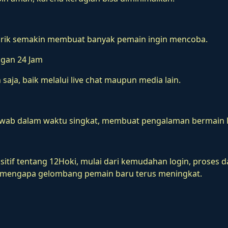
arik semakin membuat banyak pemain ingin mencoba.
ngan 24 Jam
aja, baik melalui live chat maupun media lain.
jawab dalam waktu singkat, membuat pengalaman bermain 
tif tentang 12Hoki, mulai dari kemudahan login, proses d
tor mengapa gelombang pemain baru terus meningkat.