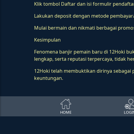
Klik tombol Daftar dan isi formulir pendafta
Lakukan deposit dengan metode pembayara
Mulai bermain dan nikmati berbagai promos
Kesimpulan
Fenomena banjir pemain baru di 12Hoki buk
lengkap, serta reputasi terpercaya, tidak 
12Hoki telah membuktikan dirinya sebagai 
keuntungan.
HOME
LOGI