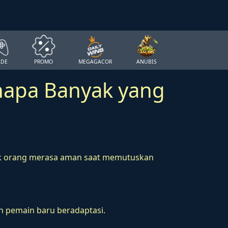
ADE
PROMO
MEGAGACOR
ANUBIS
enapa Banyak yang
anyak orang merasa aman saat memutuskan
 pemain baru beradaptasi.