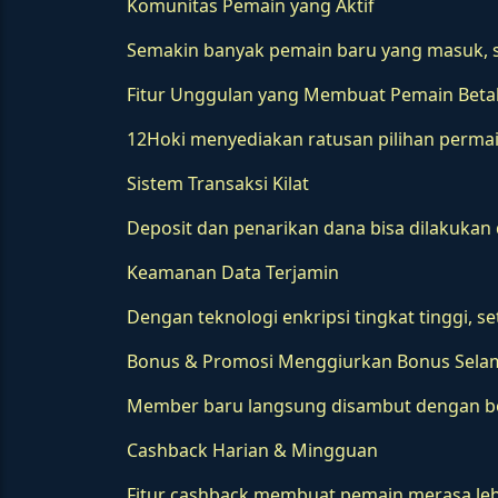
Komunitas Pemain yang Aktif
Semakin banyak pemain baru yang masuk, 
Fitur Unggulan yang Membuat Pemain Beta
12Hoki menyediakan ratusan pilihan permain
Sistem Transaksi Kilat
Deposit dan penarikan dana bisa dilakukan
Keamanan Data Terjamin
Dengan teknologi enkripsi tingkat tinggi, se
Bonus & Promosi Menggiurkan Bonus Sela
Member baru langsung disambut dengan bo
Cashback Harian & Mingguan
Fitur cashback membuat pemain merasa leb