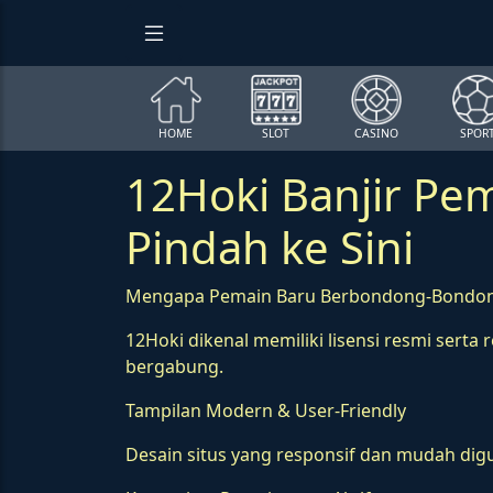
HOME
SLOT
CASINO
SPOR
12Hoki Banjir Pe
Pindah ke Sini
Mengapa Pemain Baru Berbondong-Bondong 
12Hoki dikenal memiliki lisensi resmi sert
bergabung.
Tampilan Modern & User-Friendly
Desain situs yang responsif dan mudah di