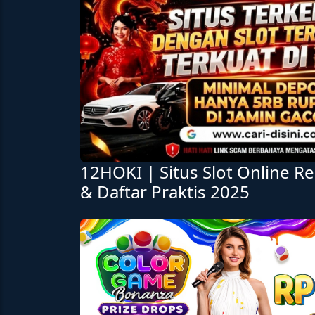
12HOKI | Situs Slot Online R
& Daftar Praktis 2025