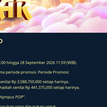
P
2:00 hingga 28 September 2026 11:59 (WIB).
lama periode promosi. Periode Promosi:
nilai Rp 3,588,750,000 setiap harinya.
diah senilai Rp 441,375,000 setiap harinya.
 Olympus POP”.
 taruhan yang digunakan untuk