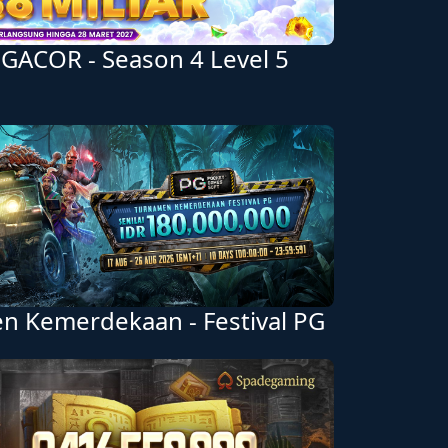
GACOR - Season 4 Level 5
n Kemerdekaan - Festival PG