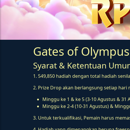
Gates of Olympus 
Syarat & Ketentuan Umu
1. 549,850 hadiah dengan total hadiah senil
2. Prize Drop akan berlangsung setiap hari
Minggu ke 1 & ke 5 (3-10 Agustus & 31 A
Minggu ke 2-4 (10-31 Agustus) & Minggu
3. Untuk terkualifikasi, Pemain harus mem
4. Hadiah yang dimenangkan berupa freesp