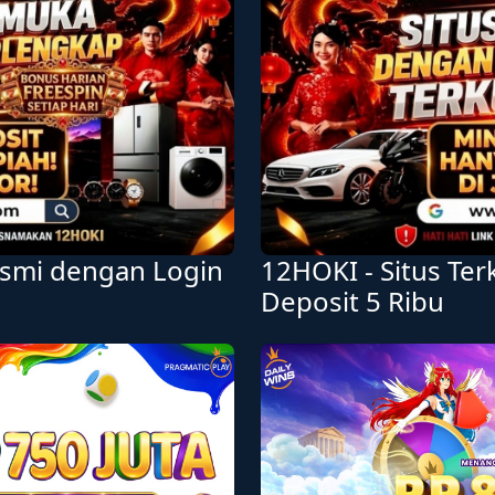
esmi dengan Login
12HOKI - Situs Ter
Deposit 5 Ribu