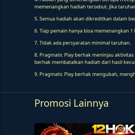
memenangkan hadiah tersebut. Jika taruhan 
5. Semua hadiah akan dikreditkan dalam be
6. Tiap pemain hanya bisa memenangkan 1 
7. Tidak ada persyaratan minimal taruhan.
8. Pragmatic Play berhak meninjau aktivit
berhak membatalkan hadiah dari hasil kecu
9. Pragmatic Play berhak mengubah, mengh
Promosi Lainnya