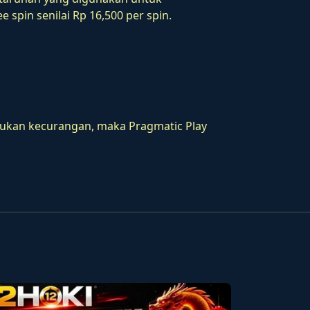
spin senilai Rp 16,500 per spin.
emukan kecurangan, maka Pragmatic Play