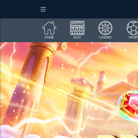
HOME
SLOT
CASINO
SPOR