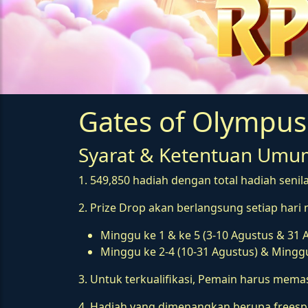
Gates of Olympus 
Syarat & Ketentuan Umu
1. 549,850 hadiah dengan total hadiah senil
2. Prize Drop akan berlangsung setiap hari
Minggu ke 1 & ke 5 (3-10 Agustus & 31 A
Minggu ke 2-4 (10-31 Agustus) & Minggu
3. Untuk terkualifikasi, Pemain harus mem
4. Hadiah yang dimenangkan berupa freesp