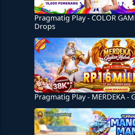
Pragmatig Play - COLOR GAM
Drops
Pragmatig Play - MERDEKA - 