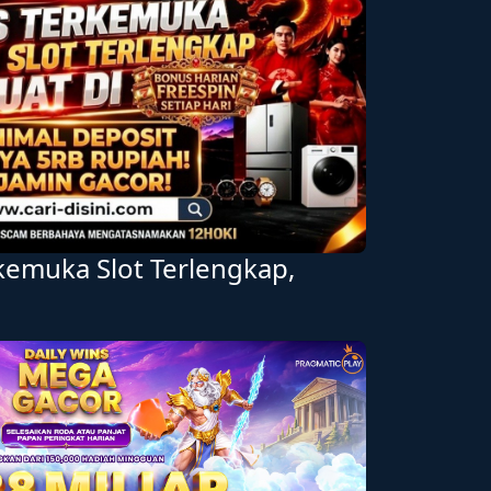
kemuka Slot Terlengkap,