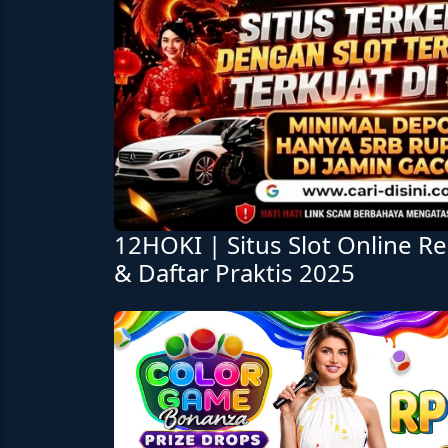
12HOKI | Situs Slot Online R
& Daftar Praktis 2025