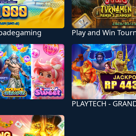
Spadegaming
Play and Win Tou
PLAYTECH - GRAN