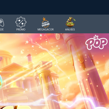
ADE
PROMO
MEGAGACOR
ANUBIS