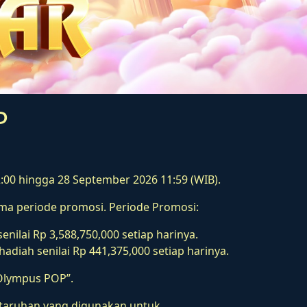
P
2:00 hingga 28 September 2026 11:59 (WIB).
lama periode promosi. Periode Promosi:
nilai Rp 3,588,750,000 setiap harinya.
diah senilai Rp 441,375,000 setiap harinya.
 Olympus POP”.
 taruhan yang digunakan untuk