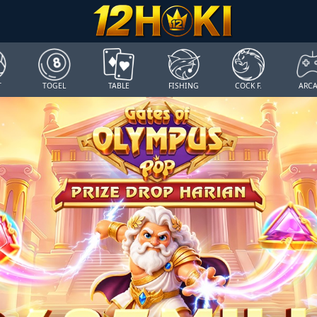
T
TOGEL
TABLE
FISHING
COCK F.
ARC